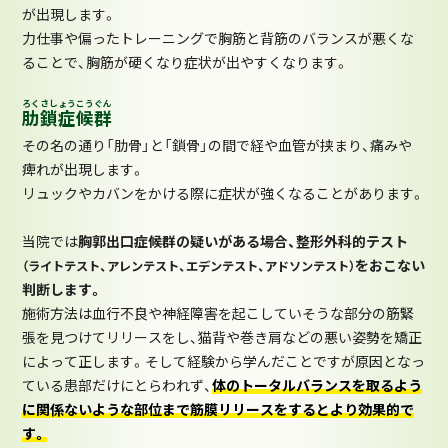
が出現します。
力仕事や偏ったトレーニングで胸筋と背筋のバランスが悪くな
ることで、胸筋が硬くなり症状が出やすくなります。
ろくさしょうこうぐん
肋鎖症候群
その名の通り「肋骨」と「鎖骨」の間で経や血管が挟まり、痛みや
痺れが出現します。
リュックやカバンをかける際に症状が強くなることがあります。
当院では
胸郭出口症候群の疑いがある場合、整形外科的テスト
をおこない
（ライトテスト、アレンテスト、エデンテスト、アドソンテスト）
判断します。
施術方法は血行不良や神経障害を起こしていそうな部分の筋緊
張を見つけてリリースをし、猫背や巻き肩などの悪い姿勢を矯正
によって正します。そして経験から学んだことですが原因となっ
ている患部だけにとらわれず、
体のトータルバランスを取るよう
に関係ないような部位まで筋膜リリースをするとより効果的で
す。