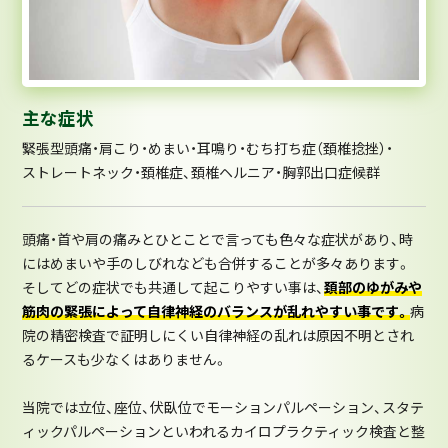
主な症状
緊張型頭痛・
肩こり・
めまい・
耳鳴り・
むち打ち症（頚椎捻挫）・
ストレートネック・
頚椎症、頚椎ヘルニア・
胸郭出口症候群
頭痛・首や肩の痛みとひとことで言っても色々な症状があり、時
にはめまいや手のしびれなども合併することが多々あります。
そしてどの症状でも共通して起こりやすい事は、
頚部のゆがみや
筋肉の緊張によって自律神経のバランスが乱れやすい事です。
病
院の精密検査で証明しにくい自律神経の乱れは原因不明とされ
るケースも少なくはありません。
当院では立位、座位、伏臥位でモーションパルペーション、スタテ
ィックパルペーションといわれるカイロプラクティック検査と整