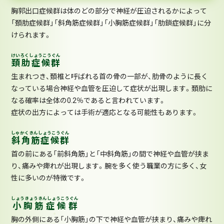
胸郭出口症候群は体のどの部分で神経が圧迫されるかによって
「頚肋症候群」「斜角筋症候群」「小胸筋症候群」「肋鎖症候群」に分
けられます。
けいろくしょうこうぐん
頚肋症候群
生まれつき、頚椎と呼ばれる首の骨の一部が、肋骨のように長く
なっている場合神経や血管を圧迫して症状が出現します。頚肋に
なる確率は全体の0.2％であると言われています。
症状の出方によっては手術が適応となる可能性もあります。
しゃかくきんしょうこうぐん
斜角筋症候群
首の前にある「前斜角筋」と「中斜角筋」の間で神経や血管が挟ま
り、痛みや痺れが出現します。腕を多く使う職業の方に多く、女
性に多いのが特徴です。
しょうきょうきんしょうこうぐん
小胸筋症候群
胸の外側にある「小胸筋」の下で神経や血管が挟まり、痛みや痺れ