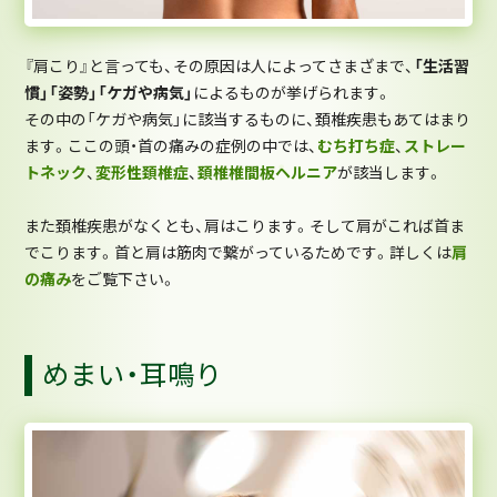
『肩こり』と言っても、その原因は人によってさまざまで、
「生活習
慣」「姿勢」「ケガや病気」
によるものが挙げられます。
その中の「ケガや病気」に該当するものに、頚椎疾患もあてはまり
ます。ここの頭・首の痛みの症例の中では、
むち打ち症
、
ストレー
トネック
、
変形性頚椎症
、
頚椎椎間板ヘルニア
が該当します。
また頚椎疾患がなくとも、肩はこります。そして肩がこれば首ま
でこります。首と肩は筋肉で繋がっているためです。詳しくは
肩
の痛み
をご覧下さい。
めまい・耳鳴り