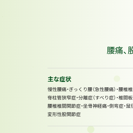
腰痛、
主な症状
慢性腰痛・
ぎっくり腰（急性腰痛）・
腰椎椎
脊柱管狭窄症・
分離症（すべり症）・
椎間板
腰椎椎間関節症・
坐骨神経痛・
側弯症・
鼠
変形性股関節症