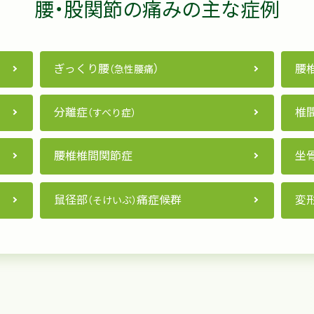
腰・股関節の痛みの主な症例
ぎっくり腰
）
腰
（急性腰痛
分離症
椎
（すべり症）
腰椎椎間関節症
坐
鼠径部
痛症候群
変
（そけいぶ）