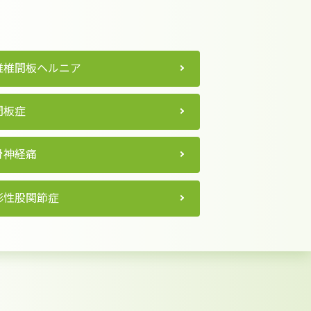
椎椎間板ヘルニア
間板症
骨神経痛
形性股関節症