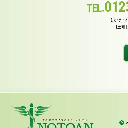
012
TEL.
【火・水・木
【土曜日