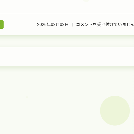
料
村
2026年03月03日 |
コメントを受け付けていませ
金
改
定
の
お
知
ら
せ
は