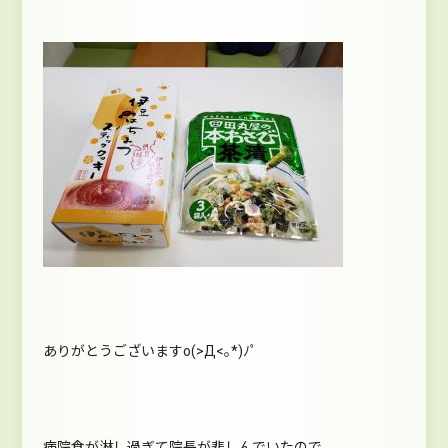
ありがとうございますo(>Д<｡*)ﾉﾟ
病院食が淋し過ぎて院長が悲しんでいたので