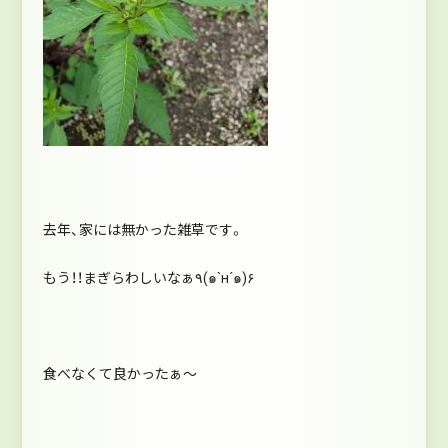
去年、家には無かった雑草です。
もう！！まぎらわしいなぁ٩(๑`н´๑)۶
食べなくて良かったぁ～