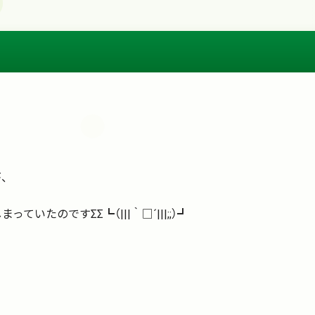
、
たのですΣΣ┗（|||｀□´|||;;）┛