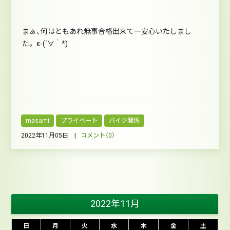
まぁ、何はともあれ無事合格出来て一安心いたしまし
た。 ε-(´∀｀*)
masami
プライベート
バイク関係
2022年11月05日 |
コメント（0）
2022年11月
日
月
火
水
木
金
土