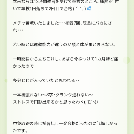
本来ならば12時間教習を受けて卒検のところ、補習7回付
いて卒検1回落ちて2回目で合格 ( ˊᵕˋ ; )
メチャ苦戦いたしました・・・補習7回、院長にバカにさ
れ・・・
若い時とは運動能力が違うのか頭と体がまとまらない。
一時間目から立ちごけし、あばら骨ぶつけて1カ月ほど痛
かったので
多分ヒビが入っていたと思われる・・
一本橋渡れない～S字・クランク通れない～
ストレスで円形出来るかと思ったわヾ(;´Д`○)ﾉ
中免取得の時は補習無し一発合格だったのに⤵悔しかっ
たです。