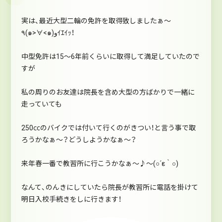
実は、最近大型二輪の免許を取得致しましたぁ～
٩(๑>∀<๑)وｲｴｲｯ！
中型免許は15～6年前くらいに取得して満足していたので
すが
私の周りのお友達は院長を含め大型の方ばかりで一緒に
走っていても
250㏄のバイクでは付いて行くのがきつい！と言う事で取
ろうかなぁ～？どうしようかなぁ～？
来年春一番で教習所に行こうかなぁ～♪～(○´ε｀○)
なんて、のんきにしていたら院長が教習所に電話を掛けて
明日入校手続きをしに行きます！