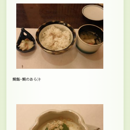
鯛飯・鯛のあら汁