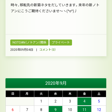
時々、移転先の新築ネタをだしていきます。来年の新ノト
アンにこうご期待くださいませ～ヽ(^o^)丿
NOTOAN（ノトアン）関係
プライベート
2020年09月04日 |
コメント（0）
2020年9月
日
月
火
水
木
金
土
1
2
3
4
5
6
7
8
9
10
11
12