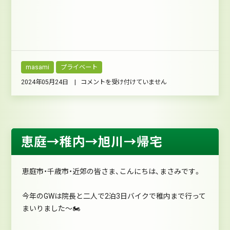
masami
プライベート
菜
2024年05月24日 |
コメントを受け付けていません
の
花
畑
は
恵庭→稚内→旭川→帰宅
恵庭市・千歳市・近郊の皆さま、こんにちは、まさみです。
今年のGWは院長と二人で2泊3日バイクで稚内まで行って
まいりました～🏍