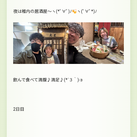
夜は稚内の居酒屋～ヽ(*ﾟ∀ﾟ)ﾉ
ヽ(ﾟ∀ﾟ*)ﾉ
飲んで食べて満腹♪満足♪(*´３｀)-з
2日目