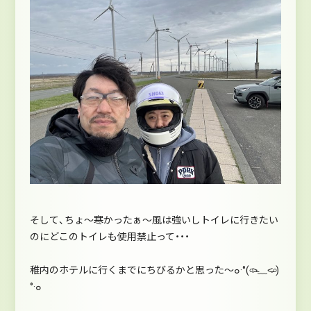
そして、ちょ～寒かったぁ～風は強いしトイレに行きたい
のにどこのトイレも使用禁止って・・・
稚内のホテルに行くまでにちびるかと思った～๐·°(৹˃̵﹏˂̵৹)
°·๐