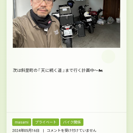
次は斜里町の『 天に続く道 』まで行く計画中～🏍
masami
プライベート
バイク関係
恵
2024年05月16日 |
コメントを受け付けていません