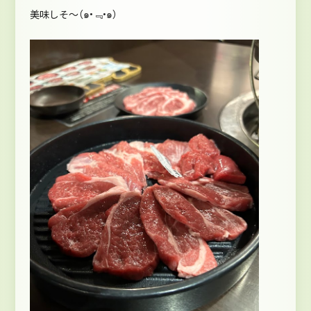
美味しそ～（๑•﹃•๑）