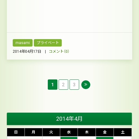
masami
プライベート
2014年04月17日 |
コメント（0）
1
2
3
≫
2014年4月
日
月
火
水
木
金
土