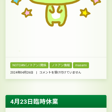
NOTOAN（ノトアン）関係
ノトアン情報
masami
GW
2024年04月26日 |
コメントを受け付けていません
の
お
知
ら
せ
は
4月23日臨時休業