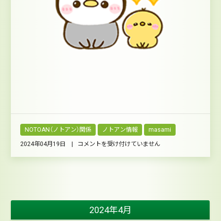
NOTOAN（ノトアン）関係
ノトアン情報
masami
4
2024年04月19日 |
コメントを受け付けていません
月
23
日
臨
時
休
業
は
2024年4月