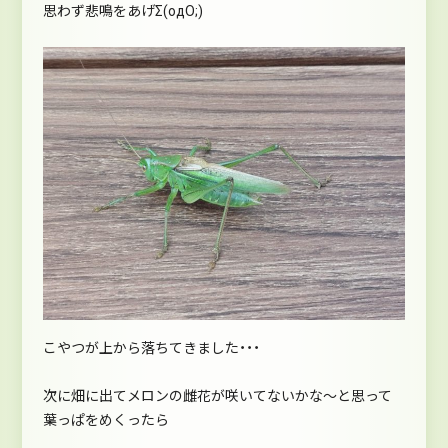
思わず悲鳴をあげΣ(oдΟ;)
こやつが上から落ちてきました・・・
次に畑に出てメロンの雌花が咲いてないかな～と思って
葉っぱをめくったら