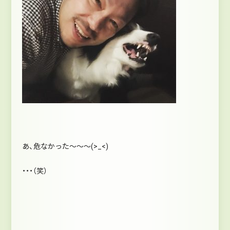
あ、危なかった～～～(>_<)
・・・（笑）