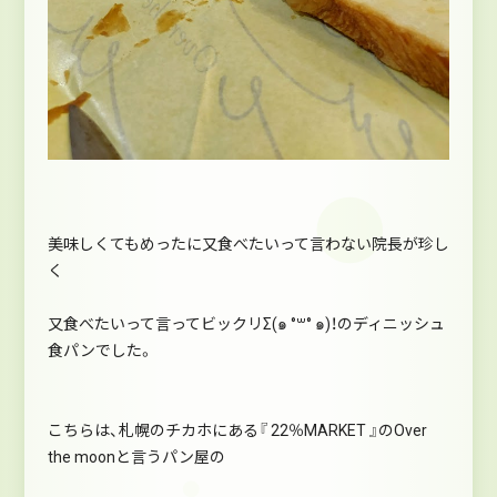
美味しくてもめったに又食べたいって言わない院長が珍し
く
又食べたいって言ってビックリΣ(๑ °꒳° ๑)！のディニッシュ
食パンでした。
こちらは、札幌のチカホにある『 22％MARKET 』のOver
the moonと言うパン屋の