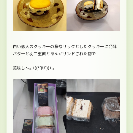
白い恋人のクッキーの様なサックとしたクッキーに発酵
バターと羽二重餅とあんがサンドされた物で
美味し～｡:+((*´艸`))+:｡