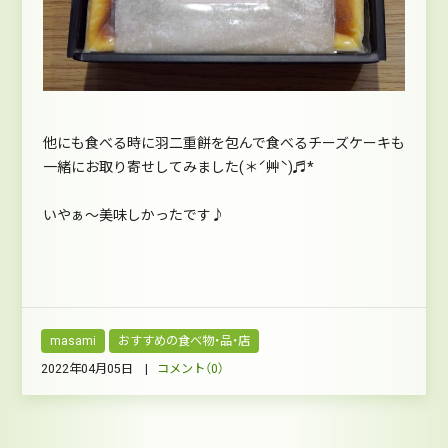
他にも食べる時に羽二重餅を包んで食べるチーズケーキも
一緒にお取り寄せしてみました(＊ˊ艸ˋ)♬*
いやぁ～美味しかったです♪
masami
おすすめの食べ物・品・店
2022年04月05日 |
コメント（0）